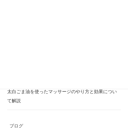
方法も解説！
ブログ
2022年12月24日
【休めない方必見！】脳を休める方法で睡眠以外には
どのようなものがある？
ブログ
2022年11月26日
シロダーラの瞑想状態と得られる効果について詳しく
解説
ブログ
2022年11月26日
太白ごま油を使ったマッサージのやり方と効果につい
て解説
ブログ