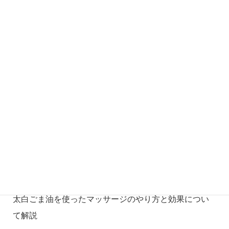
ブログ
2022年12月27日
波動の高い人が眠くなる理由とは？また波動を高める
方法も解説！
ブログ
2022年12月24日
【休めない方必見！】脳を休める方法で睡眠以外には
どのようなものがある？
ブログ
2022年11月26日
シロダーラの瞑想状態と得られる効果について詳しく
解説
ブログ
2022年11月26日
太白ごま油を使ったマッサージのやり方と効果につい
て解説