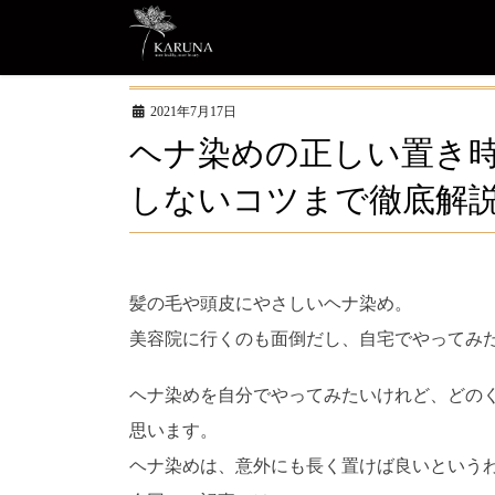
コ
ナ
ン
ビ
テ
ゲ
2021年7月17日
ン
ー
ヘナ染めの正しい置き時
ツ
シ
に
ョ
しないコツまで徹底解
移
ン
動
に
移
髪の毛や頭皮にやさしいヘナ染め。
動
美容院に行くのも面倒だし、自宅でやってみ
ヘナ染めを自分でやってみたいけれど、どの
思います。
ヘナ染めは、意外にも長く置けば良いという